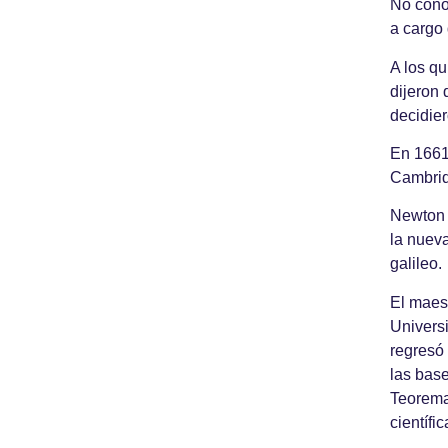
No cono
a cargo 
A los qu
dijeron 
decidier
En 1661 
Cambrid
​Newton 
la nueva
galileo.
El maest
Univers
regresó 
las base
Teorema
científic