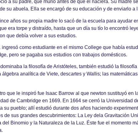
ció a su padre, que murió antes de que él naciera. Su madre s
de su abuela. Ella se encargó de su educación y de enviarlo a 
ince años su propia madre lo sacó de la escuela para ayudar en 
que era torpe y distraído, hasta que un día su tío lo encontró l
on que debía volver a sus estudios.
ingresó como estudiante en el mismo College que había estudiad
ge, pero se pagaba sus estudios con trabajos domésticos.
dominaba la filosofía de Aristóteles, también estudió la filosof
 álgebra analítica de Viete, descartes y Wallis; las matemática
ro que le inspiró fue Isaac Barrow al que newton sustituyó en l
idad de Cambridge en 1669. En 1664 se cerró la Universidad d
a su pueblo; allí estudió durante dos años haciendo experimento
s de sus grandes descubrimientos: La Ley dela Gravitación Unive
 del Binomio y la Naturaleza de la Luz. Éste fue el momento má
a.