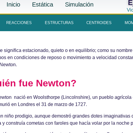
E
Inicio
Estática
Simulación
Vi
REACCIONES
ESTRUCTURAS
CENTROIDES
MOM
 significa estacionado, quieto o en equilibrio; como su nombre l
rpos en condiciones de reposo o movimiento a velocidad consta
e Newton.
ién fue Newton?
wton nació en Woolsthorpe (Lincolnshire), un pueblo agrícola d
murió en Londres el 31 de marzo de 1727.
un niño prodigio, aunque demostró grandes dotes imaginativas 
 y construía cometas con faroles que hacía volar por la noche p