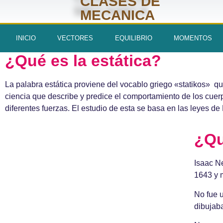
CLASES DE
MECANICA
INICIO
VECTORES
EQUILIBRIO
MOMENTOS
¿Qué es la estática?
La palabra estática proviene del vocablo griego «statikos» que
ciencia que describe y predice el comportamiento de los cue
diferentes fuerzas. El estudio de esta se basa en las leyes d
¿Qu
Isaac Ne
1643 y 
No fue 
dibujaba