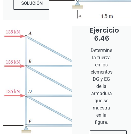
SOLUCIÓN
Ejercicio
6.46
Determine
la fuerza
en los
elementos
DG y EG
de la
armadura
que se
muestra
en la
figura.