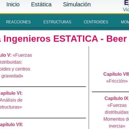
E
Inicio
Estática
Simulación
Vi
REACCIONES
ESTRUCTURAS
CENTROIDES
MOM
a Ingenieros ESTATICA - Beer
ulo V:
«Fuerzas
istribuidas:
oides y centros
Capítulo VII
e gravedad»
«Fricción»
apítulo VI:
Capítulo IX
Análisis de
«Fuerzas
structuras»
distribuidas
Momentos d
apítulo VII:
inercia»