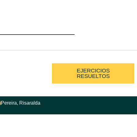
EJERCICIOS
RESUELTOS
m
Pereira, Risaralda