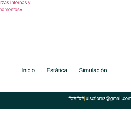
rzas internas y
momentos»
Inicio
Estática
Simulación
######
luiscflorez@gmail.co