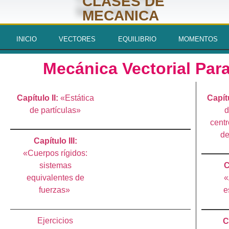
CLASES DE
MECANICA
INICIO
VECTORES
EQUILIBRIO
MOMENTOS
Mecánica Vectorial Par
Capítulo II:
«Estática
Capít
de partículas»
d
centr
d
Capítulo III:
«Cuerpos rígidos:
sistemas
C
equivalentes de
«
fuerzas»
e
Ejercicios
C