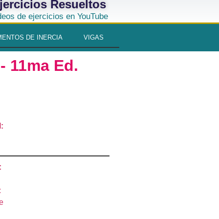
jercicios Resueltos
deos de ejercicios en YouTube
ENTOS DE INERCIA
VIGAS
 - 11ma Ed.
I:
:
:
e