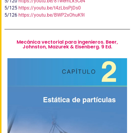
5/120
https://youtu.be/81wemLk5Ce4
5/125
https://youtu.be/t4zLbsPjDs0
5/126
https://youtu.be/BWP2xOhuK9I
Mecánica vectorial para ingenieros. Beer,
Johnston, Mazurek & Eisenberg. 9 Ed.