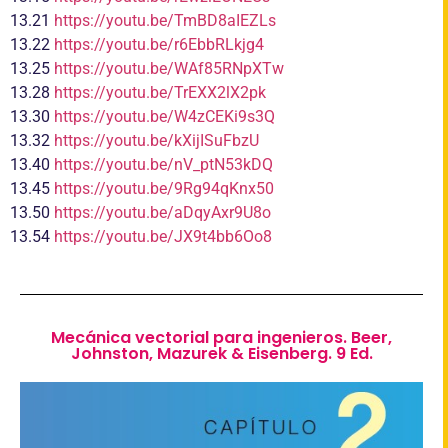
13.21
https://youtu.be/TmBD8aIEZLs
13.22
https://youtu.be/r6EbbRLkjg4
13.25
https://youtu.be/WAf85RNpXTw
13.28
https://youtu.be/TrEXX2lX2pk
13.30
https://youtu.be/W4zCEKi9s3Q
13.32
https://youtu.be/kXijISuFbzU
13.40
https://youtu.be/nV_ptN53kDQ
13.45
https://youtu.be/9Rg94qKnx50
13.50
https://youtu.be/aDqyAxr9U8o
13.54
https://youtu.be/JX9t4bb6Oo8
Mecánica vectorial para ingenieros. Beer,
Johnston, Mazurek & Eisenberg. 9 Ed.