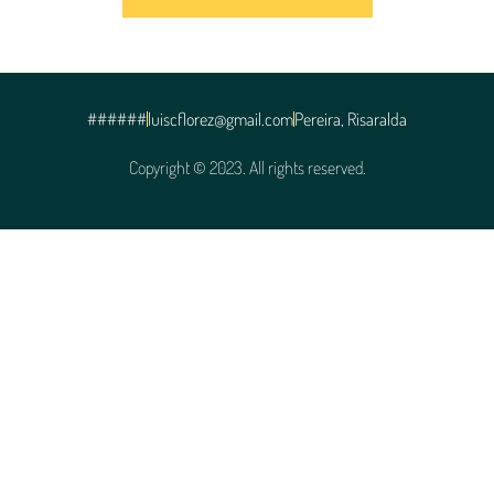
######
luiscflorez@gmail.com
Pereira, Risaralda
Copyright © 2023. All rights reserved.