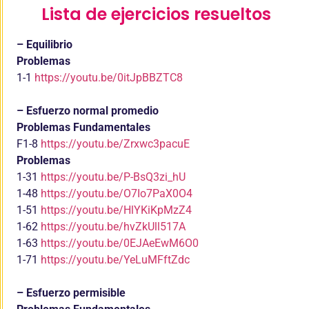
Lista de ejercicios resueltos
– Equilibrio
Problemas
1-1
https://youtu.be/0itJpBBZTC8
– Esfuerzo normal promedio
Problemas Fundamentales
F1-8
https://youtu.be/Zrxwc3pacuE
Problemas
1-31
https://youtu.be/P-BsQ3zi_hU
1-48
https://youtu.be/O7Io7PaX0O4
1-51
https://youtu.be/HlYKiKpMzZ4
1-62
https://youtu.be/hvZkUll517A
1-63
https://youtu.be/0EJAeEwM6O0
1-71
https://youtu.be/YeLuMFftZdc
– Esfuerzo permisible